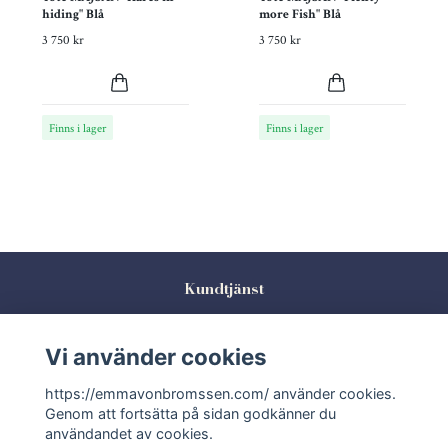
hiding" Blå
more Fish" Blå
3 750 kr
3 750 kr
Finns i lager
Finns i lager
Kundtjänst
Köpvillkor
Vi använder cookies
Kontakta oss
https://emmavonbromssen.com/ använder cookies.
Sociala medier
Genom att fortsätta på sidan godkänner du
användandet av cookies.