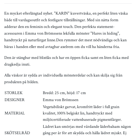
En mycket efterlängtad nyhet. "KARIN" kuvertväska, en perfekt liten väska
både till vardagsoutfit och festligare tillställningar. Med sin nätta form
adderar den en feminin och elegant touch. Den perfekta statement-
acessoaren i Emma von Brömssens lekfulla mönster "Hares in hiding",
handtryckt på naturfärgat linne.Den rymmer det mest nödvändiga och kan
bäras i handen eller med avtagbar axelrem om du vill ha händerna fria.
Den är stängbar med blixtlås och har en öppen ficka samt en liten ficka med
dragkedja inuti.
Alla väskor är sydda av individuella mönsterdelar och kan skilja sig från
produkten på bilden.
STORLEK
Bredd: 25 cm, höjd: 17 cm
DESIGNER
Emma von Brömssen
Vegetabiliskt garvat, kromfritt läder i full grain
MATERIAL
kvalitet, 100% belgiskt lin, handtryckt med
miljöcertifierade vattenbaserade pigmentfärger.
Lädret kan smörjas med vårdande läderbalsam någon
SKÖTSELRÅD
gång per år för att skydda och hålla lädret mjukt. Ej