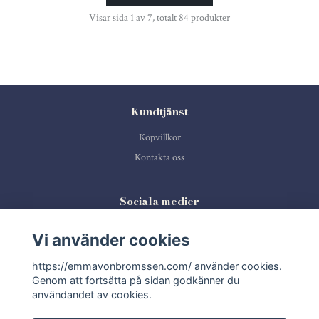
Visar sida 1 av 7, totalt 84 produkter
Kundtjänst
Köpvillkor
Kontakta oss
Sociala medier
Vi använder cookies
https://emmavonbromssen.com/ använder cookies.
Prenumerera på vårt nyhetsbrev
Genom att fortsätta på sidan godkänner du
användandet av cookies.
Prenumerera