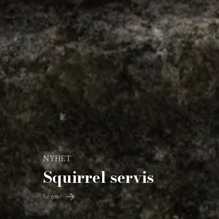
NYHET
Squirrel servis
Se mer