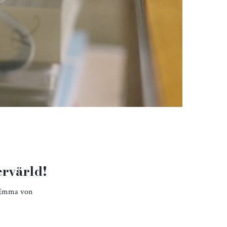
rvärld!
e Emma von