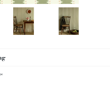
ng
pe