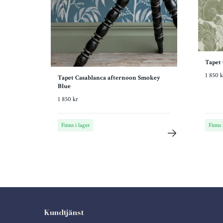
Tapet 
1 850 k
Tapet Casablanca afternoon Smokey
Blue
1 850 kr
Finns i lager
Finns 
Kundtjänst