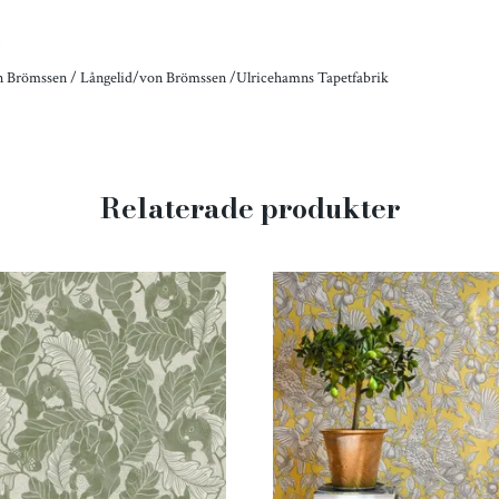
n
 Brömssen / Långelid/von Brömssen /Ulricehamns Tapetfabrik
Relaterade produkter