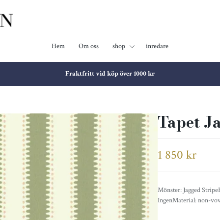
Hem
Om oss
shop
inredare
Fraktfritt vid köp över 1000 kr
Tapet J
1 850 kr
Mönster: Jagged Stripe
IngenMaterial: non-vo