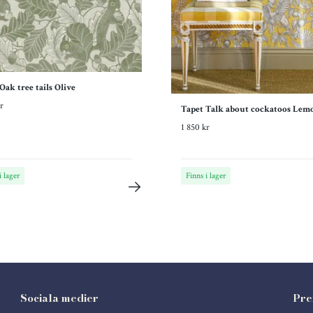
Oak tree tails Olive
r
Tapet Talk about cockatoos Lem
1 850 kr
i lager
Finns i lager
Sociala medier
Pre