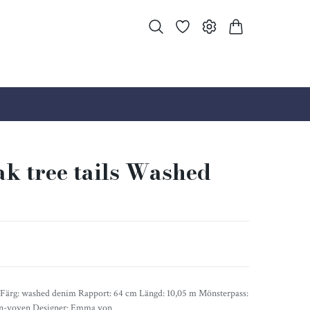
ak tree tails Washed
s Färg: washed denim Rapport: 64 cm Längd: 10,05 m Mönsterpass:
non-voven Designer: Emma von