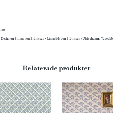
m
uten
n Designer: Emma von Brömssen / Långelid/von Brömssen /Ulricehamns Tapetfab
Relaterade produkter