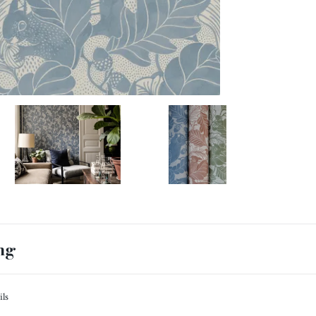
ng
ils