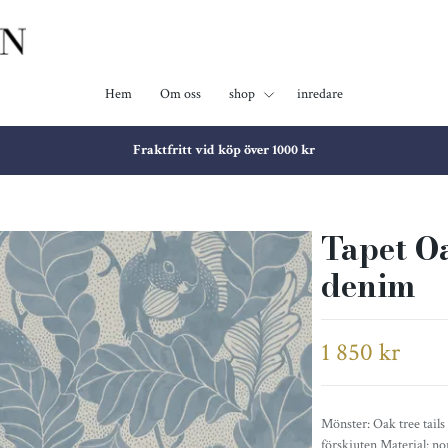
Hem
Om oss
shop
inredare
Fraktfritt vid köp över 1000 kr
Tapet O
denim
1 850 kr
Mönster: Oak tree tail
förskjuten Material: 