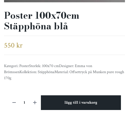
Poster 100x70cm
Stäpphöna blå
550 kr
Kategori: PosterStorlek: 100x70 cmDesigner: Emma von
BrömssenKollektion: StäpphönaMaterial: Offsettryck på Munken pure rough
170g
lägg till i varukorg