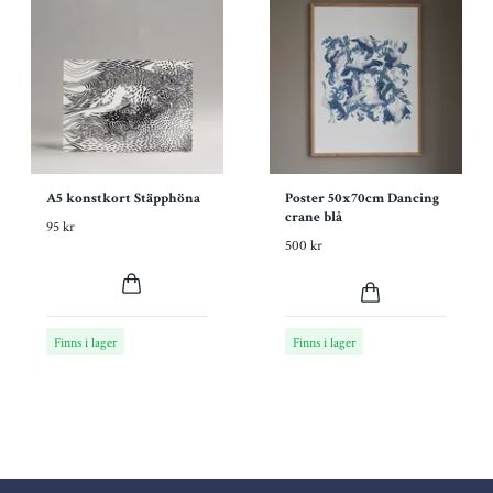
A5 konstkort Stäpphöna
Poster 50x70cm Dancing
crane blå
95 kr
500 kr
Finns i lager
Finns i lager