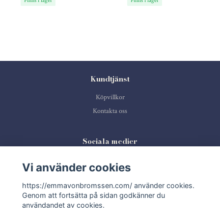
Kundtjänst
Köpvillkor
Kontakta oss
Sociala medier
Vi använder cookies
https://emmavonbromssen.com/ använder cookies.
Prenumerera på vårt nyhetsbrev
Genom att fortsätta på sidan godkänner du
användandet av cookies.
Prenumerera