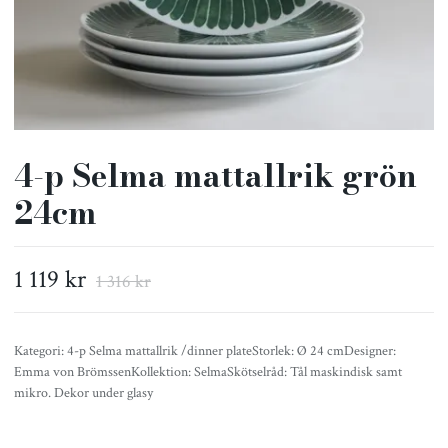
4-p Selma mattallrik grön
24cm
1 119 kr
1 316 kr
Kategori: 4-p Selma mattallrik /dinner plateStorlek: Ø 24 cmDesigner:
Emma von BrömssenKollektion: SelmaSkötselråd: Tål maskindisk samt
mikro. Dekor under glasy