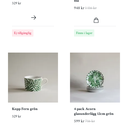
blå
329 kr
948 kr
1 116 kr
Ej tillgänglig
Finns i lager
Kopp Fern grön
4-pack Acorn
glasunderlägg 12cm grön
329 kr
599 kr
716 kr