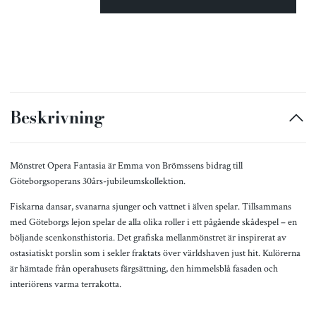
Beskrivning
Mönstret Opera Fantasia är Emma von Brömssens bidrag till
Göteborgsoperans 30års-jubileumskollektion.
Fiskarna dansar, svanarna sjunger och vattnet i älven spelar. Tillsammans
med Göteborgs lejon spelar de alla olika roller i ett pågående skådespel – en
böljande scenkonsthistoria. Det grafiska mellanmönstret är inspirerat av
ostasiatiskt porslin som i sekler fraktats över världshaven just hit. Kulörerna
är hämtade från operahusets färgsättning, den himmelsblå fasaden och
interiörens varma terrakotta.